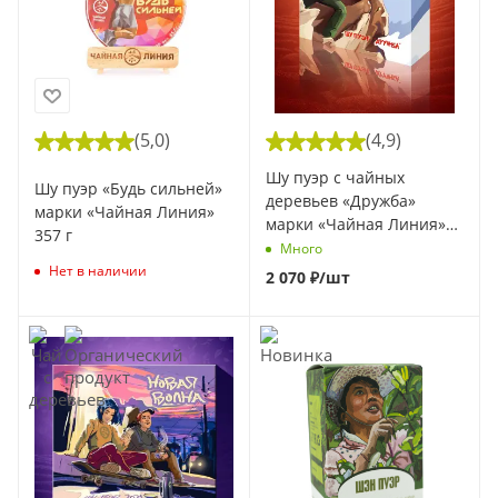
(5,0)
(4,9)
Шу пуэр с чайных
Шу пуэр «Будь сильней»
деревьев «Дружба»
марки «Чайная Линия»
марки «Чайная Линия»
357 г
90 гр (1 шт)
Много
Нет в наличии
2 070
₽
/шт