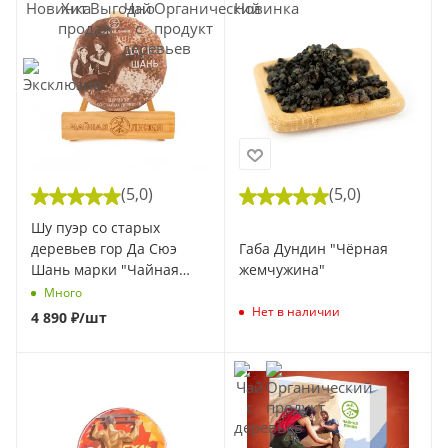
(5,0)
(5,0)
Шу пуэр со старых
Габа Дундин "Чёрная
деревьев гор Да Сюэ
жемчужина"
Шань марки "Чайная
Линия" 200 г. (Весна
Много
2025) (1 шт)
Нет в наличии
4 890
₽
/шт