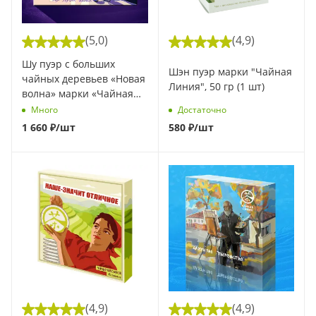
(5,0)
(4,9)
Шу пуэр с больших
Шэн пуэр марки "Чайная
чайных деревьев «Новая
Линия", 50 гр (1 шт)
волна» марки «Чайная
Линия», 90 г (1 шт)
Много
Достаточно
1 660
₽
/шт
580
₽
/шт
(4,9)
(4,9)