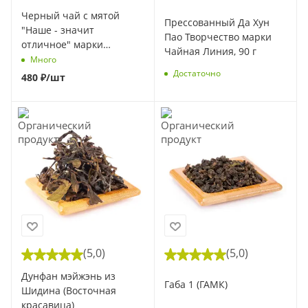
Черный чай с мятой
Прессованный Да Хун
"Наше - значит
Пао Творчество марки
отличное" марки
Чайная Линия, 90 г
"Чайная Линия", 100 г (1
Много
шт)
Достаточно
480
₽
/шт
(5,0)
(5,0)
Дунфан мэйжэнь из
Габа 1 (ГАМК)
Шидина (Восточная
красавица)