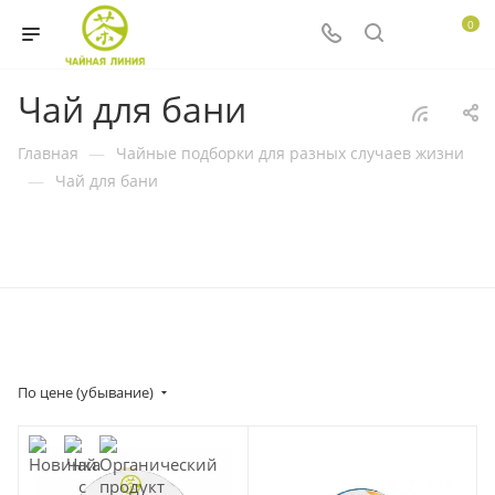
0
Чай для бани
Главная
—
Чайные подборки для разных случаев жизни
—
Чай для бани
По цене (убывание)