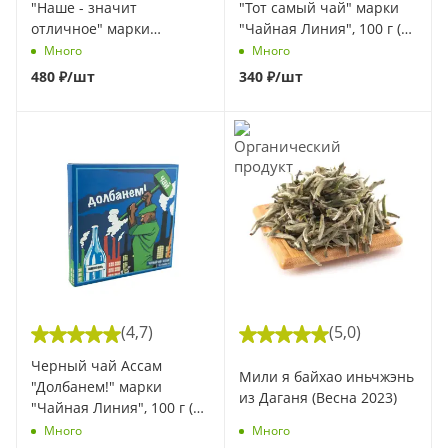
"Наше - значит
"Тот самый чай" марки
отличное" марки
"Чайная Линия", 100 г (1
"Чайная Линия", 100 г (1
шт)
Много
Много
шт)
480
₽
/шт
340
₽
/шт
(4,7)
(5,0)
Черный чай Ассам
Мили я байхао иньчжэнь
"Долбанем!" марки
из Даганя (Весна 2023)
"Чайная Линия", 100 г (1
шт)
Много
Много