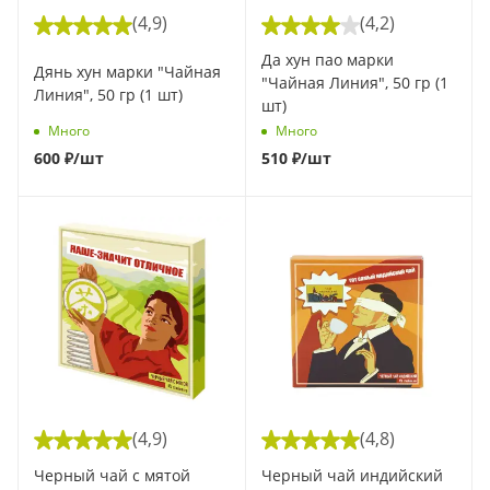
(4,9)
(4,2)
Да хун пао марки
Дянь хун марки "Чайная
"Чайная Линия", 50 гр (1
Линия", 50 гр (1 шт)
шт)
Много
Много
600
₽
/шт
510
₽
/шт
(4,9)
(4,8)
Черный чай с мятой
Черный чай индийский