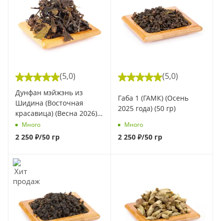
(5,0)
(5,0)
Дунфан мэйжэнь из
Габа 1 (ГАМК) (Осень
Шидина (Восточная
2025 года) (50 гр)
красавица) (Весна 2026)
(50 гр)
Много
Много
2 250
₽
/50 гр
2 250
₽
/50 гр