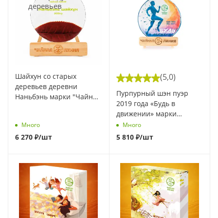
Шайхун со старых
(5,0)
деревьев деревни
Пурпурный шэн пуэр
Наньбэнь марки "Чайная
2019 года «Будь в
Линия", 200 г (Весна
движении» марки
2025) (1 шт)
«Чайная Линия» 357 г (1
Много
Много
шт)
6 270
₽
/шт
5 810
₽
/шт