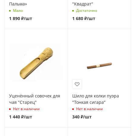
Пальма»
"Квадрат"
Мало
Достаточно
1 890
₽
/шт
1 680
₽
/шт
Уценённый совочек для
Шило для колки пуэра
чая "Старец"
"Тонкая сигара"
Нет в наличии
Нет в наличии
1 440
₽
/шт
340
₽
/шт