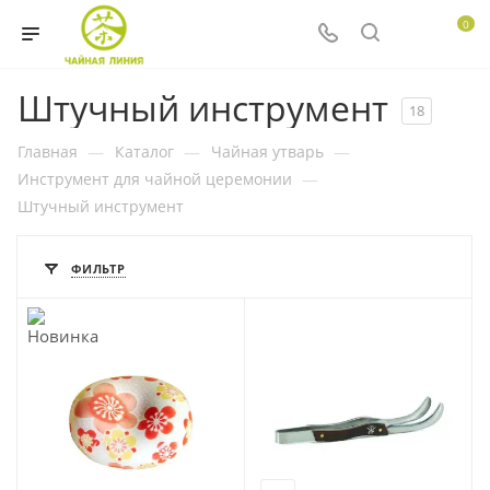
0
Штучный инструмент
18
Главная
—
Каталог
—
Чайная утварь
—
Инструмент для чайной церемонии
—
Штучный инструмент
ФИЛЬТР