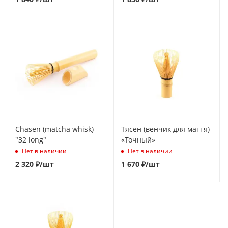
Chasen (matcha whisk)
Тясен (венчик для маття)
"32 long"
«Точный»
Нет в наличии
Нет в наличии
2 320
₽
/шт
1 670
₽
/шт