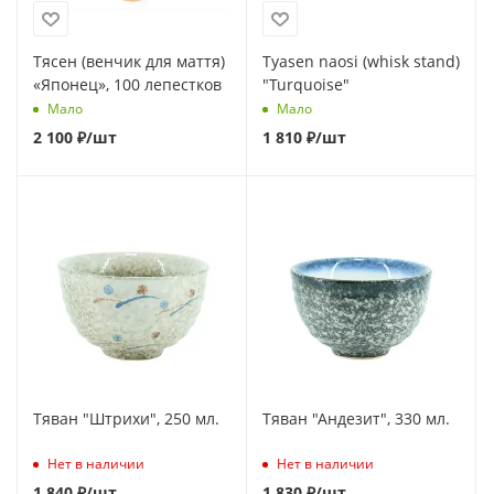
Тясен (венчик для маття)
Tyasen naosi (whisk stand)
«Японец», 100 лепестков
"Turquoise"
Мало
Мало
2 100
₽
/шт
1 810
₽
/шт
Тяван "Штрихи", 250 мл.
Тяван "Андезит", 330 мл.
Нет в наличии
Нет в наличии
1 840
₽
/шт
1 830
₽
/шт