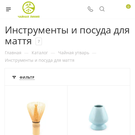
0
Инструменты и посуда для
маття
7
Главная
—
Каталог
—
Чайная утварь
—
Инструменты и посуда для маття
ФИЛЬТР