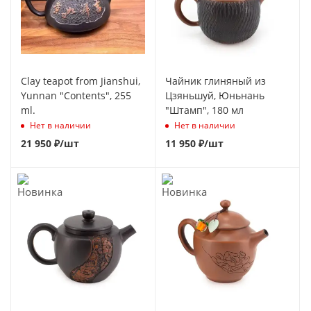
Clay teapot from Jianshui,
Чайник глиняный из
Yunnan "Contents", 255
Цзяньшуй, Юньнань
ml.
"Штамп", 180 мл
Нет в наличии
Нет в наличии
21 950
₽
/шт
11 950
₽
/шт