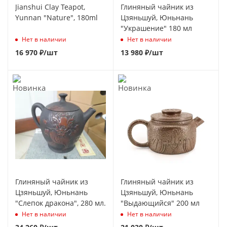
Jianshui Clay Teapot,
Глиняный чайник из
Yunnan "Nature", 180ml
Цзяньшуй, Юньнань
"Украшение" 180 мл
Нет в наличии
Нет в наличии
16 970
₽
/шт
13 980
₽
/шт
Глиняный чайник из
Глиняный чайник из
Цзяньшуй, Юньнань
Цзяньшуй, Юньнань
"Слепок дракона", 280 мл.
"Выдающийся" 200 мл
Нет в наличии
Нет в наличии