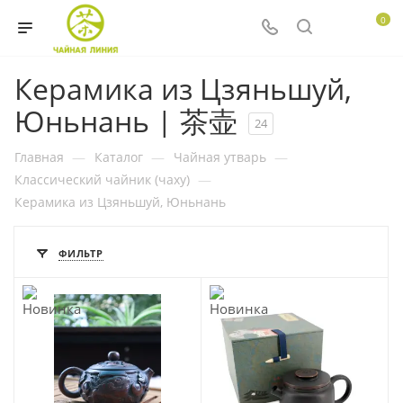
0
Керамика из Цзяньшуй,
Юньнань | 茶壶
24
Главная
—
Каталог
—
Чайная утварь
—
Классический чайник (чаху)
—
Керамика из Цзяньшуй, Юньнань
ФИЛЬТР