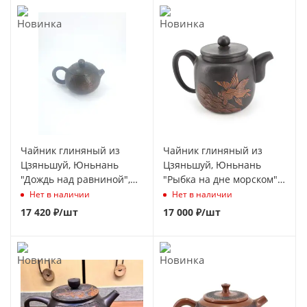
Чайник глиняный из
Чайник глиняный из
Цзяньшуй, Юньнань
Цзяньшуй, Юньнань
"Дождь над равниной",
"Рыбка на дне морском",
125 мл.
200 мл
Нет в наличии
Нет в наличии
17 420
₽
/шт
17 000
₽
/шт