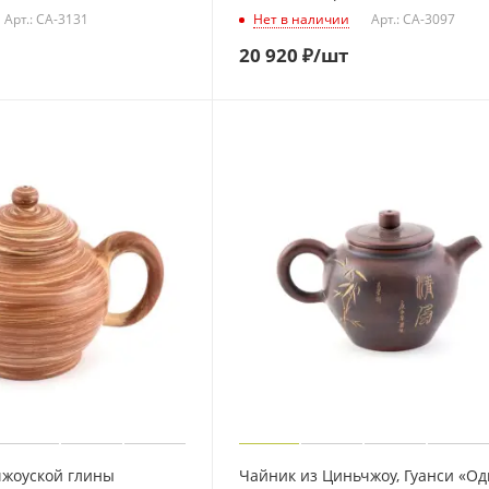
Арт.: CA-3131
Нет в наличии
Арт.: CA-3097
20 920
₽
/шт
чжоуской глины
Чайник из Циньчжоу, Гуанси «О