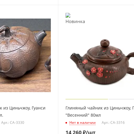
 из Циньчжоу, Гуанси
Глиняный чайник из Циньчжоу, 
л.
"Весенний" 80мл
Арт.: CA-3330
Нет в наличии
Арт.: CA-3316
14 260
₽
/шт