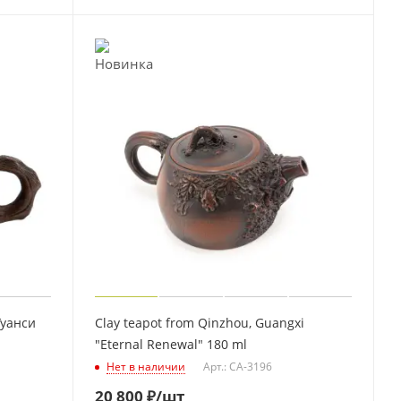
Гуанси
Clay teapot from Qinzhou, Guangxi
"Eternal Renewal" 180 ml
Нет в наличии
Арт.: CA-3196
20 800
₽
/шт