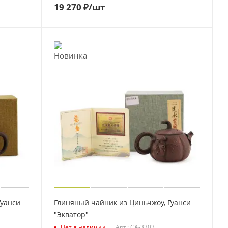
19 270
₽
/шт
Гуанси
Глиняный чайник из Циньчжоу, Гуанси
"Экватор"
Нет в наличии
Арт.: CA-3303