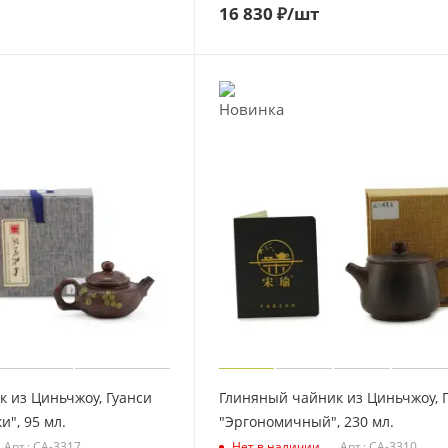
16 830
₽
/шт
 из Циньчжоу, Гуанси
Глиняный чайник из Циньчжоу, 
и", 95 мл.
"Эргономичный", 230 мл.
Арт.: CA-3317
Нет в наличии
Арт.: CA-3310