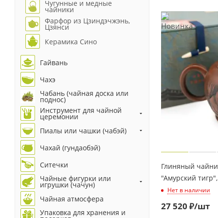
Чугунные и медные
чайники
Фарфор из Цзиндэчжэнь,
Цзянси
Керамика Сино
Гайвань
Чахэ
Чабань (чайная доска или
поднос)
Инструмент для чайной
церемонии
Пиалы или чашки (чабэй)
Чахай (гундаобэй)
Ситечки
Глиняный чайник
"Амурский тигр",
Чайные фигурки или
игрушки (чачун)
Нет в наличии
Чайная атмосфера
27 520
₽
/шт
Упаковка для хранения и