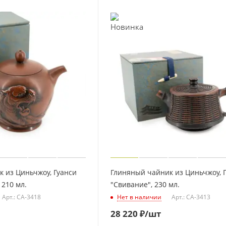
 из Циньчжоу, Гуанси
Глиняный чайник из Циньчжоу, 
 210 мл.
"Свивание", 230 мл.
Арт.: CA-3418
Нет в наличии
Арт.: CA-3413
28 220
₽
/шт