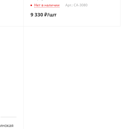
Нет в наличии
Арт.: CA-3080
9 330
₽
/шт
динокая