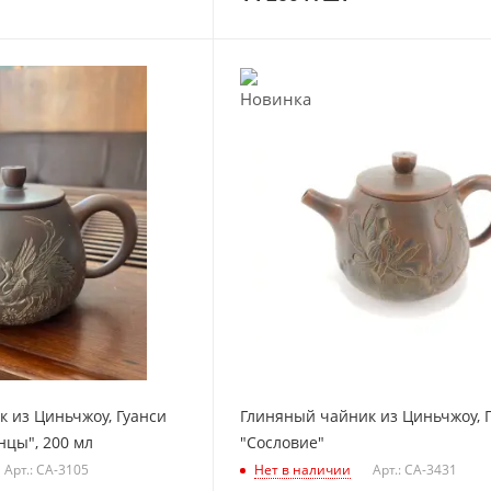
 из Циньчжоу, Гуанси
Глиняный чайник из Циньчжоу, 
цы", 200 мл
"Сословие"
Арт.: CA-3105
Нет в наличии
Арт.: CA-3431