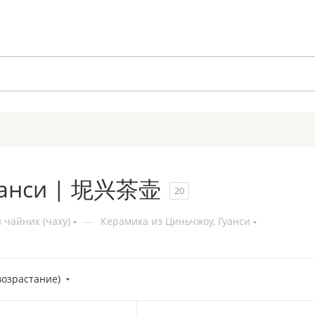
Гуанси | 坭兴茶壶
20
 чайник (чаху)
—
Керамика из Циньчжоу, Гуанси
возрастание)