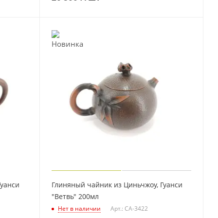
Гуанси
Глиняный чайник из Циньчжоу, Гуанси
"Ветвь" 200мл
Нет в наличии
Арт.: CA-3422