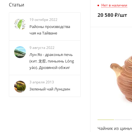
Статьи
Нет в наличии
20 580
₽
/шт
19 октября 2022
Районы производства
чая на Тайване
9 августа 2022
Лун Яо - драконья печь
(кит. 龙窑, пиньинь Lóng
yáo). Дровяной обжиг
3 апреля 2013
Зеленый чай Лунцзин
Чайник из цинь