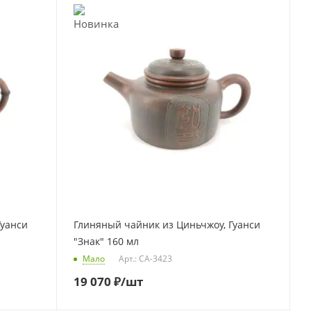
Гуанси
Глиняный чайник из Циньчжоу, Гуанси
"Знак" 160 мл
Мало
Арт.: CA-3423
19 070
₽
/шт