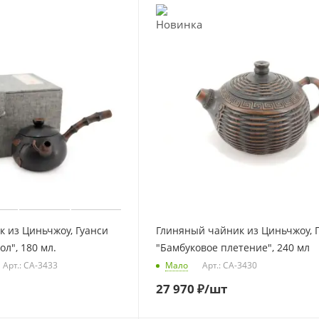
 из Циньчжоу, Гуанси
Глиняный чайник из Циньчжоу, 
л", 180 мл.
"Бамбуковое плетение", 240 мл
Арт.: CA-3433
Мало
Арт.: CA-3430
27 970
₽
/шт