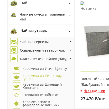
Чай
Чайные смеси и травяные
чаи
Чайная утварь
Чайные сервизы
Современный заварочник
Классический чайник (чаху)
Керамика из Исин, Цзянсу
Керамика из Циньчжоу,
Глиняный чайник
Гуанси
Керамика из Цзяньшуй,
"Бамбуковый ство
Юньнань
Нет в наличии
Стеклянные чайники
27 470
₽
/шт
Керамические и
фарфоровые чайники