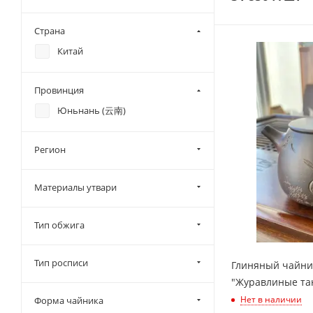
Страна
Китай
Провинция
Юньнань (云南)
Регион
Материалы утвари
Тип обжига
Тип росписи
Глиняный чайник
"Журавлиные тан
Нет в наличии
Форма чайника