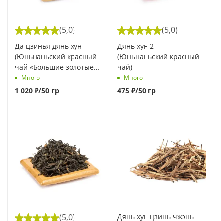
(5,0)
(5,0)
Да цзинья дянь хун
Дянь хун 2
(Юньнаньский красный
(Юньнаньский красный
чай «Большие золотые
чай)
почки»)
Много
Много
1 020
₽
/50 гр
475
₽
/50 гр
(5,0)
Дянь хун цзинь чжэнь