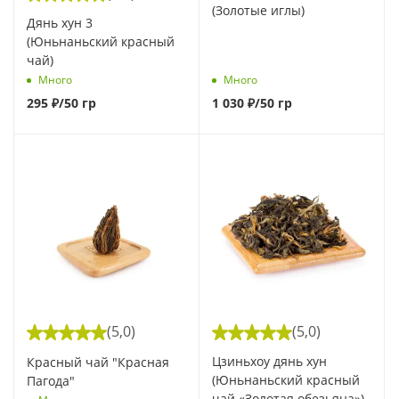
(Золотые иглы)
Дянь хун 3
(Юньнаньский красный
чай)
Много
Много
295
₽
/50 гр
1 030
₽
/50 гр
(5,0)
(5,0)
Цзиньхоу дянь хун
Красный чай "Красная
(Юньнаньский красный
Пагода"
чай «Золотая обезьяна»)