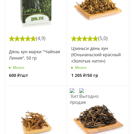
(4,9)
(5,0)
Цзиньси дянь хун
Дянь хун марки "Чайная
(Юньнаньский красный
Линия", 50 гр
«Золотые нити»)
Много
Много
600
₽
/шт
1 205
₽
/50 гр