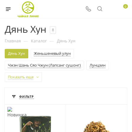
0
Дянь Хун
8
Главная
—
Каталог
—
Дянь Хун
Дянь Хун
Женьшеневый улун
Чжэн Шань Сяо Чжун (Лапсанг сушонг)
Лунцзин
Показать еще
ФИЛЬТР