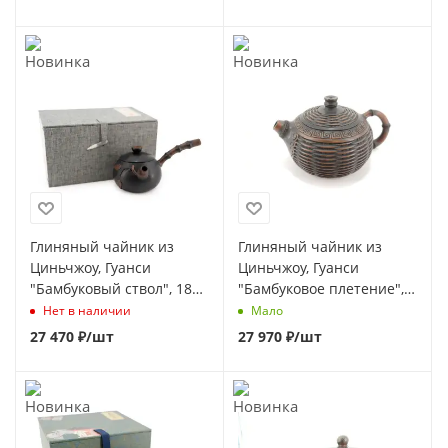
Глиняный чайник из
Глиняный чайник из
Циньчжоу, Гуанси
Циньчжоу, Гуанси
"Бамбуковый ствол", 180
"Бамбуковое плетение",
мл.
240 мл
Нет в наличии
Мало
27 470
₽
/шт
27 970
₽
/шт