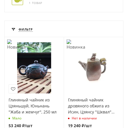
1 ТОВАР
ФИЛЬТР
Глиняный чайник из
Глиняный чайник
Цзяньшуй, Юньнань
дровяного обжига из
"Жаба и жемчуг", 250 мл
Исин, Цзянсу "Шквал"
500мл
Мало
Нет в наличии
53 240
₽
/шт
19 240
₽
/шт