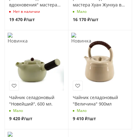
вдохновения" мастера
мастера Хуан Жунхуа в
Хуан Жунхуа в стиле
стиле Сино
Нет в наличии
Мало
Сино
19 470
₽
/шт
16 170
₽
/шт
Чайник селадоновый
Чайник селадоновый
"Новейший", 600 мл.
"Величина" 900мл
Мало
Мало
9 420
₽
/шт
9 410
₽
/шт