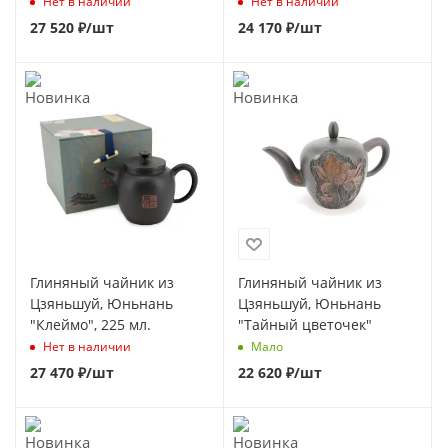
"Шестиугольный" 200 мл
Нет в наличии
Нет в наличии
27 520
₽
/шт
24 170
₽
/шт
Глиняный чайник из
Глиняный чайник из
Цзяньшуй, Юньнань
Цзяньшуй, Юньнань
"Клеймо", 225 мл.
"Тайный цветочек"
Нет в наличии
Мало
27 470
₽
/шт
22 620
₽
/шт