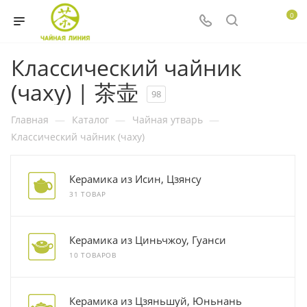
0
Классический чайник
(чаху) | 茶壶
98
Главная
—
Каталог
—
Чайная утварь
—
Классический чайник (чаху)
Керамика из Исин, Цзянсу
31 ТОВАР
Керамика из Циньчжоу, Гуанси
10 ТОВАРОВ
Керамика из Цзяньшуй, Юньнань