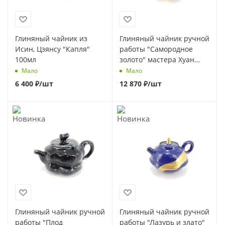
Глиняный чайник из
Глиняный чайник ручной
Исин, Цзянсу "Капля"
работы "Самородное
100мл
золото" мастера Хуан
Жунхуа в стиле Сино, 150
Мало
Мало
мл
6 400
₽
/шт
12 870
₽
/шт
Глиняный чайник ручной
Глиняный чайник ручной
работы "Плод
работы "Лазурь и злато"