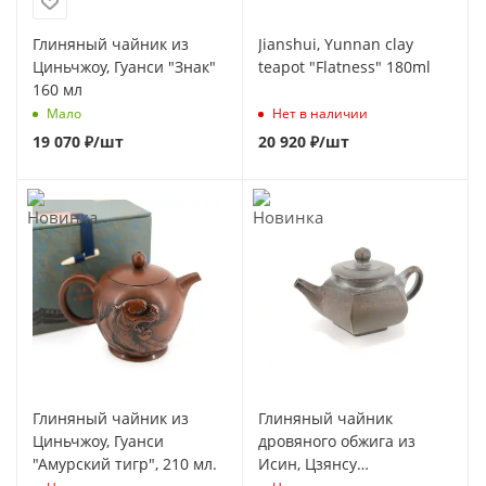
Глиняный чайник из
Jianshui, Yunnan clay
Циньчжоу, Гуанси "Знак"
teapot "Flatness" 180ml
160 мл
Мало
Нет в наличии
19 070
₽
/шт
20 920
₽
/шт
Глиняный чайник из
Глиняный чайник
Циньчжоу, Гуанси
дровяного обжига из
"Амурский тигр", 210 мл.
Исин, Цзянсу