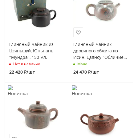
Глиняный чайник из
Глиняный чайник
Цзяньшуй, Юньнань
дровяного обжига из
"Мундра", 150 мл.
Исин, Цзянсу "Обличие",
190 мл
Нет в наличии
Мало
22 420
₽
/шт
24 470
₽
/шт